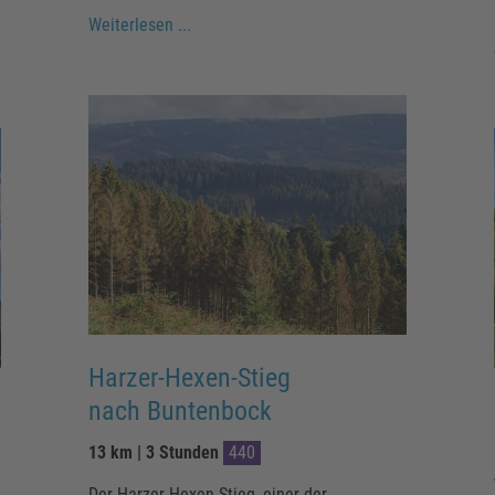
Weiterlesen ...
Harzer-Hexen-Stieg
nach Buntenbock
13 km | 3 Stunden
440
Der Harzer-Hexen-Stieg, einer der