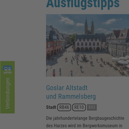
Ausflugstipps
Verbindungen
Goslar Altstadt
und Rammelsberg
Stadt
RB46
RE10
803
Die jahrhundertelange Bergbaugeschichte
des Harzes wird im Bergwerksmuseum in