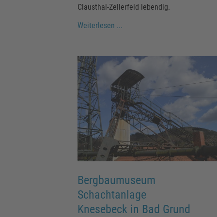
Clausthal-Zellerfeld lebendig.
Weiterlesen ...
Bergbaumuseum
Schachtanlage
Knesebeck in Bad Grund