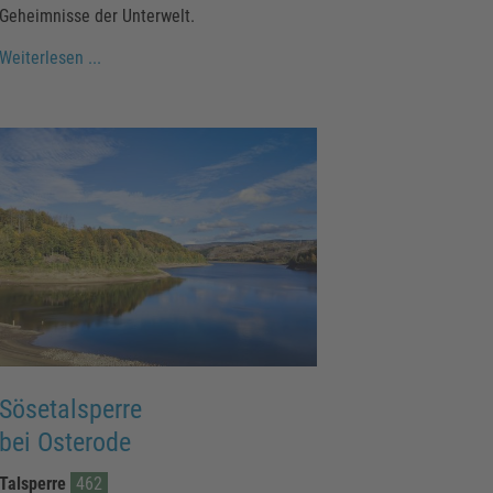
Geheimnisse der Unterwelt.
Weiterlesen ...
Sösetalsperre
bei Osterode
Talsperre
462