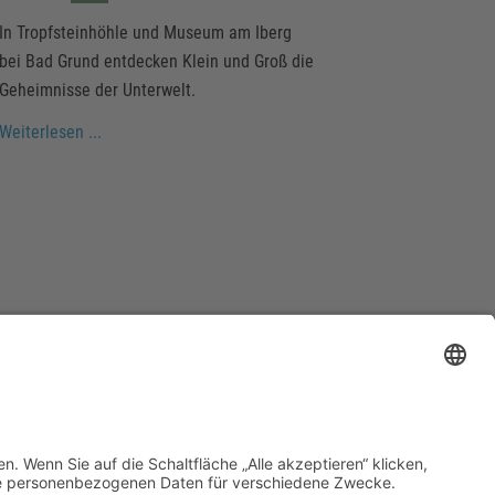
In Tropfsteinhöhle und Museum am Iberg
bei Bad Grund entdecken Klein und Groß die
Geheimnisse der Unterwelt.
Weiterlesen ...
urismusverbands e.V.: