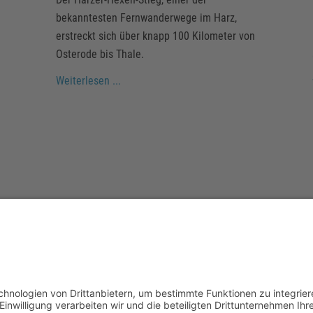
bekanntesten Fernwanderwege im Harz,
erstreckt sich über knapp 100 Kilometer von
Osterode bis Thale.
Weiterlesen ...
den Sie auf der Seite des Harzer To