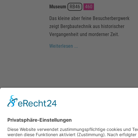
Museum
RB46
460
Das kleine aber feine Besucherbergwerk
zeigt Bergbautechnik aus historischer
Vergangenheit und morderner Zeit.
Weiterlesen ...
Weitere Wanderungen fin
www.harzinfo.de