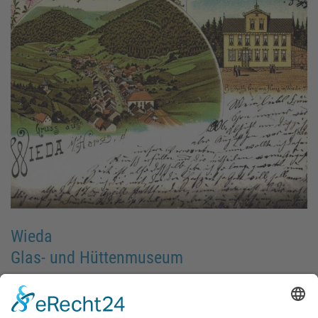
Wieda
Glas- und Hüttenmuseum
Museum
RB81
472
Exponate und Informationen zu "Glashüttenwesen" sowie