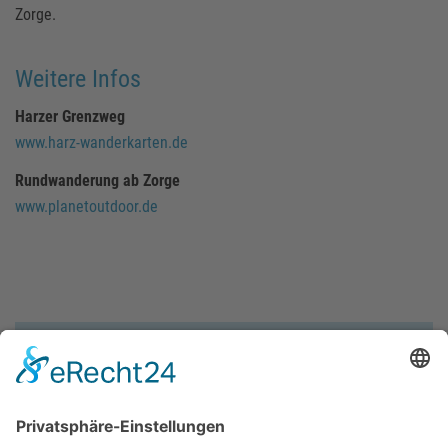
Zorge.
Weitere Infos
Harzer Grenzweg
www.harz-wanderkarten.de
Rundwanderung ab Zorge
www.planetoutdoor.de
Übersicht
Startpunkt