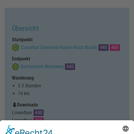
Übersicht
Startpunkt
Clausthal Zellerfeld Robert-Koch-Straße
440
460
Endpunkt
Buntenbock Mittelweg
440
Wanderung
3.5 Stunden
14 km
Downloads
Linienflyer
440
Linienflyer
460