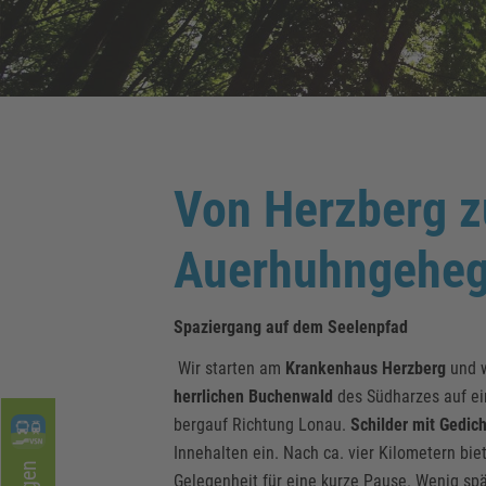
Von Herzberg 
Auerhuhngeheg
Spaziergang auf dem Seelenpfad
Wir starten am
Krankenhaus Herzberg
und w
herrlichen Buchenwald
des Südharzes auf ei
bergauf Richtung Lonau.
Schilder mit Gedic
Innehalten ein. Nach ca. vier Kilometern bie
Gelegenheit für eine kurze Pause. Wenig spä