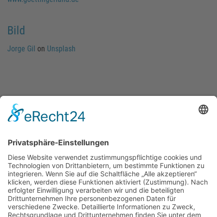
Bild
Jorge Gil
on
Unsplash
Übersicht
Haltestelle
Sieber Tiefenbeek
451
ca. 200 Meter Fußweg
Downloads