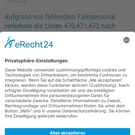
17.08.2023
Aufgrund von fehlendem Fahrpersonal
verkehren die Linien 470,471,472 nach
einem Notfahrplan
470 Bad Sachsa – Walkenried – Zorge – Hohegeiß – Braunlage
471 Bad Lauterberg – Barbis – Steina – Bad Sachsa
472 Bad Sachsa – Walkenried – Wieda – Braunlage
Weitere Informationen auf
www.vsninfo.de
und in der FahrplanerApp.
Ausfallende_Fahrten_Linie_470_471_472_final.pdf
Linie_470__Notfahrplan_Bad_Sachsa_Walkenried_Wieda_Zorge_Hoh
Linie_471_Bad Lauterberg - Bad Sachsa.pdf
Linie_471__Notfahrplan_Bad_Lauterberg_Barbis_Steina_Bad_Sachs
Zurück