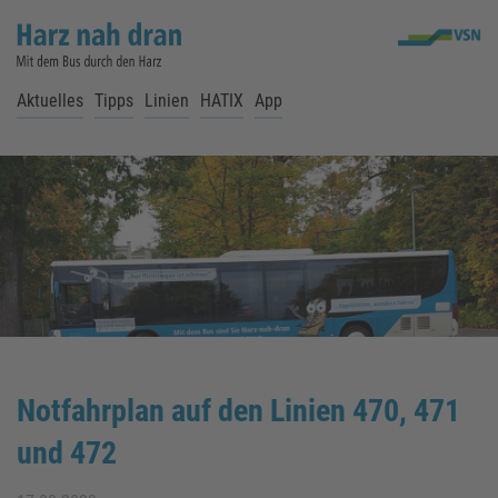
Aktuelles
Tipps
Linien
HATIX
App
Notfahrplan auf den Linien 470, 471
und 472